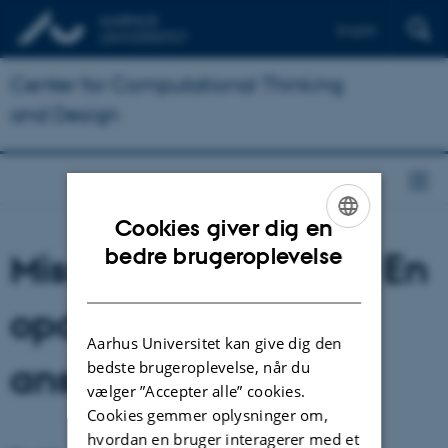
English
Center for Computational Thinking
and Design
Cookies giver dig en
ENGLISH
bedre brugeroplevelse
Mission til fremtiden: En
DANISH
opdagelse af
Aarhus Universitet kan give dig den
ansigtsgenkendelse
bedste brugeroplevelse, når du
vælger ”Accepter alle” cookies.
Cookies gemmer oplysninger om,
hvordan en bruger interagerer med et