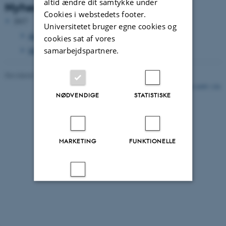
altid ændre dit samtykke under
Nyheds Arkiv
Cookies i webstedets footer.
2017
Universitetet bruger egne cookies og
december 2017
(1 post)
cookies sat af vores
samarbejdspartnere.
februar 2017
(1 post)
Revideret 17.08.2021
-
Nick Nielsen
6409 / i36
NØDVENDIGE
STATISTISKE
MARKETING
FUNKTIONELLE
UKLASSIFICEREDE
Accepter alle