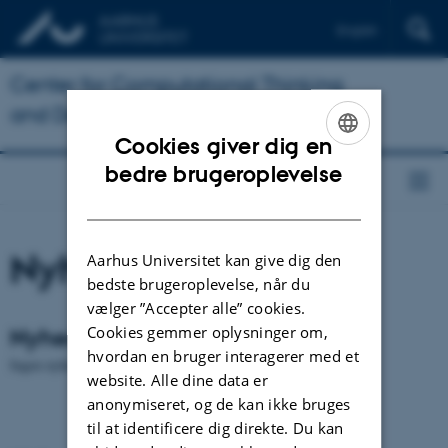
English
Center for Computational Thinking
and Design
Cookies giver dig en
ENGLISH
bedre brugeroplevelse
DANISH
Nyheder
Aarhus Universitet kan give dig den
bedste brugeroplevelse, når du
vælger ”Accepter alle” cookies.
Nyheder
Cookies gemmer oplysninger om,
hvordan en bruger interagerer med et
Ingen nyheder fundet.
website. Alle dine data er
anonymiseret, og de kan ikke bruges
til at identificere dig direkte. Du kan