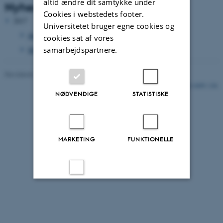
altid ændre dit samtykke under
Nyheds Arkiv
Cookies i webstedets footer.
2017
Universitetet bruger egne cookies og
december 2017
(1 post)
cookies sat af vores
samarbejdspartnere.
februar 2017
(1 post)
Revideret 17.08.2021
-
Nick Nielsen
6409 / i36
NØDVENDIGE
STATISTISKE
MARKETING
FUNKTIONELLE
UKLASSIFICEREDE
Accepter alle