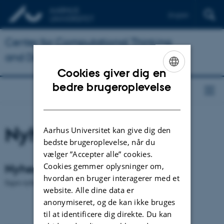
English
Center for Computational Thinking
and Design
Cookies giver dig en
ENGLISH
bedre brugeroplevelse
DANISH
Nyheder
Aarhus Universitet kan give dig den
bedste brugeroplevelse, når du
vælger ”Accepter alle” cookies.
Nyheder
Cookies gemmer oplysninger om,
hvordan en bruger interagerer med et
Ingen nyheder fundet.
website. Alle dine data er
anonymiseret, og de kan ikke bruges
til at identificere dig direkte. Du kan